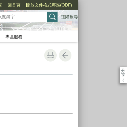
頁
回首頁
開放文件格式專區(ODF)
進階搜尋
專區服務
分
享
《