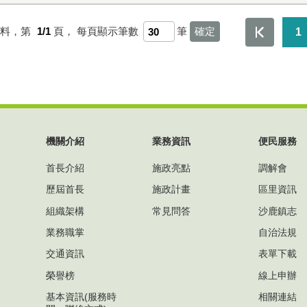
資料，第
1/1
頁，
每頁顯示筆數
筆
1
機關介紹
業務資訊
便民服務
首長介紹
施政亮點
調解會
歷屆首長
施政計畫
區里資訊
組織架構
常見問答
沙鹿鎮志
業務職掌
自治法規
交通資訊
表單下載
榮譽榜
線上申辦
基本資訊(服務時
相關連結