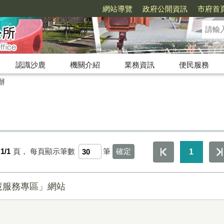
網站導覽
政府公開資訊
市府首
認識沙鹿
機關介紹
業務資訊
便民服務
辦
1/1
頁，
每頁顯示筆數
筆
1
慧服務專區」網站