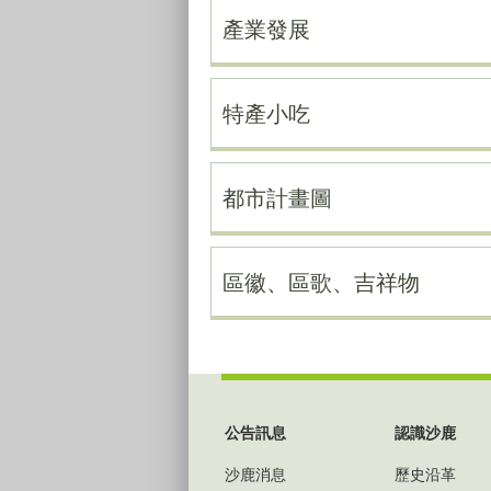
產業發展
特產小吃
都市計畫圖
區徽、區歌、吉祥物
:::
公告訊息
認識沙鹿
沙鹿消息
歷史沿革