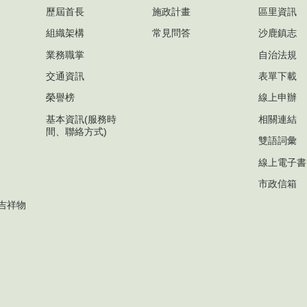
歷屆首長
施政計畫
區里資訊
組織架構
常見問答
沙鹿鎮志
業務職掌
自治法規
交通資訊
表單下載
榮譽榜
線上申辦
基本資訊(服務時
相關連結
間、聯絡方式)
雙語詞彙
線上電子書
市政信箱
吉祥物