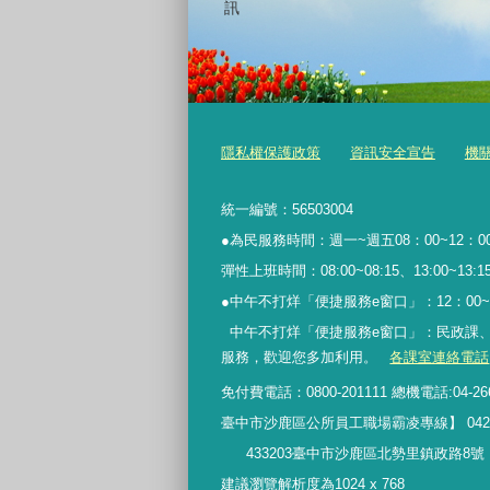
訊
隱私權保護政策
資訊安全宣告
機
統一編號：56503004
●為民服務時間：週一~週五08：00~12：00
彈性上班時間：08:00~08:15、13:00~13:15、
●中午不打烊「便捷服務
e
窗口」：
12
：
00~
中午不打烊「便捷服務e窗口」：民政課
服務
，歡迎您多加利用。
各課室連絡電話
免付費電話：0800-201111 總機電話:04-266
臺中市沙鹿區公所員工職場霸凌專線】 042662210
433203臺中市沙鹿區北勢里鎮政路8號
建議瀏覽解析度為1024 x 768