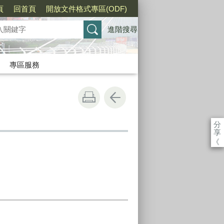
頁
回首頁
開放文件格式專區(ODF)
進階搜尋
專區服務
分
享
《