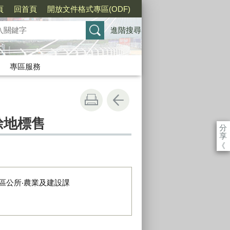
頁
回首頁
開放文件格式專區(ODF)
進階搜尋
專區服務
餘地標售
分
享
《
區公所‧農業及建設課