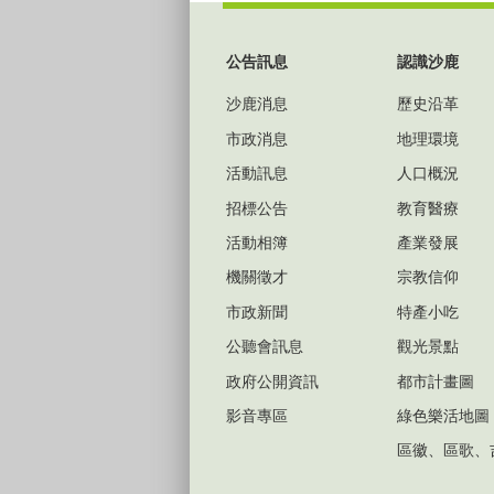
:::
公告訊息
認識沙鹿
沙鹿消息
歷史沿革
市政消息
地理環境
活動訊息
人口概況
招標公告
教育醫療
活動相簿
產業發展
機關徵才
宗教信仰
市政新聞
特產小吃
公聽會訊息
觀光景點
政府公開資訊
都市計畫圖
影音專區
綠色樂活地圖
區徽、區歌、