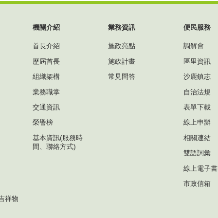
機關介紹
業務資訊
便民服務
首長介紹
施政亮點
調解會
歷屆首長
施政計畫
區里資訊
組織架構
常見問答
沙鹿鎮志
業務職掌
自治法規
交通資訊
表單下載
榮譽榜
線上申辦
基本資訊(服務時
相關連結
間、聯絡方式)
雙語詞彙
線上電子書
市政信箱
吉祥物