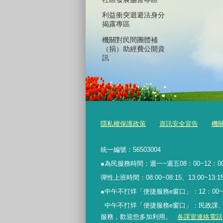
利益衝突迴避法身分
揭露專區
機關對民間團體補
（捐）助經費公開資
訊
隱私權保護政策
資訊安全宣告
機
統一編號：56503004
●為民服務時間：週一~週五08：00~12：00
彈性上班時間：08:00~08:15、13:00~13:15、
●中午不打烊「便捷服務
e
窗口」：
12
：
00~
中午不打烊「便捷服務e窗口」：民政課
服務
，歡迎您多加利用。
各課室連絡電話