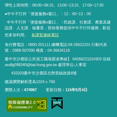
彈性上班時間：08:00~08:15、13:00~13:15、17:00~17:30
●中午不打烊「便捷服務
e
窗口」：
12
：
00~13
：
00
中午不打烊「便捷服務e窗口」：民政課、社會課、農業及建
設課、人文課、秘書室，
部份業務提供中午不打烊服務
，歡迎
您多加利用。
各課室連絡電話
免付費電話：0800-201111 總機電話:04-26622101 行動代表
號：0988-507090 傳真：04-26634118
臺中市沙鹿區公所員工職場霸凌專線】 0426622101#303 信箱
asdfg098340@taichung.gov.tw 處理單位:人事室
433203臺中市沙鹿區北勢里鎮政路8號
建議瀏覽解析度為1024 x 768
瀏覽人次
674967
更新日期
115年8月4日