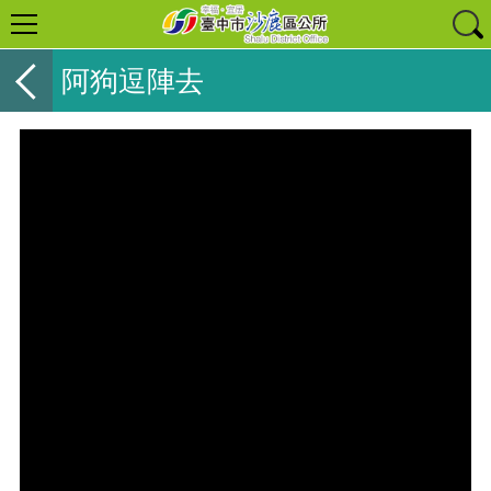
阿狗逗陣去