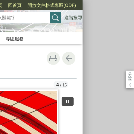
頁
回首頁
開放文件格式專區(ODF)
進階搜尋
專區服務
分
享
《
5
/ 15