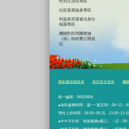
性別主流化專區
社區發展協會專區
利益衝突迴避法身分
揭露專區
機關對民間團體補
（捐）助經費公開資
訊
隱私權保護政策
資訊安全宣告
機
統一編號：56503004
●為民服務時間：週一~週五08：00~12：00
彈性上班時間：08:00~08:15、13:00~13:15、
●中午不打烊「便捷服務
e
窗口」：
12
：
00~