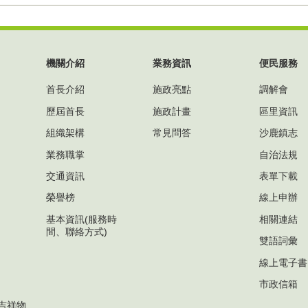
機關介紹
業務資訊
便民服務
首長介紹
施政亮點
調解會
歷屆首長
施政計畫
區里資訊
組織架構
常見問答
沙鹿鎮志
業務職掌
自治法規
交通資訊
表單下載
榮譽榜
線上申辦
基本資訊(服務時
相關連結
間、聯絡方式)
雙語詞彙
線上電子書
市政信箱
吉祥物