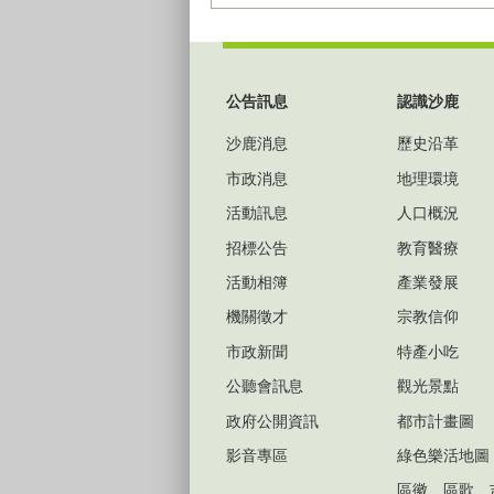
:::
公告訊息
認識沙鹿
沙鹿消息
歷史沿革
市政消息
地理環境
活動訊息
人口概況
招標公告
教育醫療
活動相簿
產業發展
機關徵才
宗教信仰
市政新聞
特產小吃
公聽會訊息
觀光景點
政府公開資訊
都市計畫圖
影音專區
綠色樂活地圖
區徽、區歌、