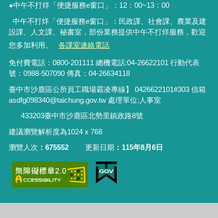
●中午不打烊「便捷服務
e
窗口」：
12
：
00~13
：
00
中午不打烊「便捷服務e窗口」：民政課、社會課、農業及建
設課、人文課、秘書室，
部份業務提供中午不打烊服務
，歡迎
您多加利用。
各課室連絡電話
免付費電話：0800-201111 總機電話:04-26622101 行動代表
號：0988-507090 傳真：04-26634118
臺中市沙鹿區公所員工職場霸凌專線】 0426622101#303 信箱
asdfg098340@taichung.gov.tw 處理單位:人事室
433203臺中市沙鹿區北勢里鎮政路8號
建議瀏覽解析度為1024 x 768
瀏覽人次
675552
更新日期
115年8月6日