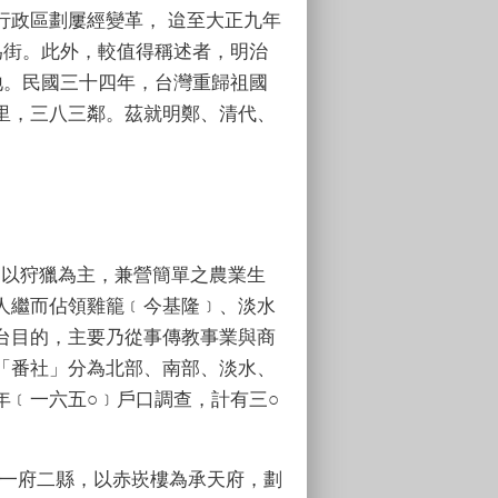
行政區劃屢經變革， 迨至大正九年
為街。此外，較值得稱述者，明治
地。民國三十四年，台灣重歸祖國
里，三八三鄰。茲就明鄭、清代、
。以狩獵為主，兼營簡單之農業生
人繼而佔領雞籠﹝今基隆﹞、淡水
台目的，主要乃從事傳教事業與商
「番社」分為北部、南部、淡水、
年﹝一六五○﹞戶口調查，計有三○
一府二縣，以赤崁樓為承天府，劃