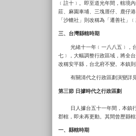
﹝註十﹞。即至道光年間，轄境內
莊、麻園車埔、三塊厝仔、鹿仔港
「沙轆社」則改稱為「遷善社」﹝
三、台灣縣轄時期
光緒十一年﹝一八八五﹞，台灣
七﹞，大幅調整行政區域，將全台
改稱安平縣，台北府不變。本鎮則
有關清代之行政區劃演變詳見(
第三節 日據時代之行政區劃
日人據台五十一年間，本鎮行政
郡轄，即未再更動。其間曾歷縣轄
一、縣轄時期