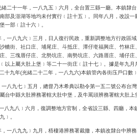
二十一年，一八九五﹞六月，全台置三縣一廳。本鎮隸台
南部及澎湖等地均未付實行﹝註十五﹞。同年八月，改設一
上堡一部﹝註十六﹞。
一八九六﹞三月，日人復行民政，重新調整地方行政區域。
沙轆街、社口庄、埔尾庄、斗抵庄、潭仔墘福興庄、竹林庄
庄、三塊厝仔庄、北勢坑庄、南勢坑庄、六路厝庄、埔仔庄
﹝以上屬大肚上堡﹞等二十一街庄﹝註十七﹞。據是年九月
治二十九年(光緒二十二年，一八九六)本鎮管內各街庒戶口數
八九七﹞五月，總督乃木希典以勒令第一五二號公布台灣
屬台中縣大肚辨務署轄大肚中堡，及牛罵頭辨務署轄大肚上
一八九八﹞六月，復調整地方官制，全省設三縣、四廳，本
九﹞。
一八九九﹞九月，梧棲港辨務署裁撤，本鎮改隸台中辨務