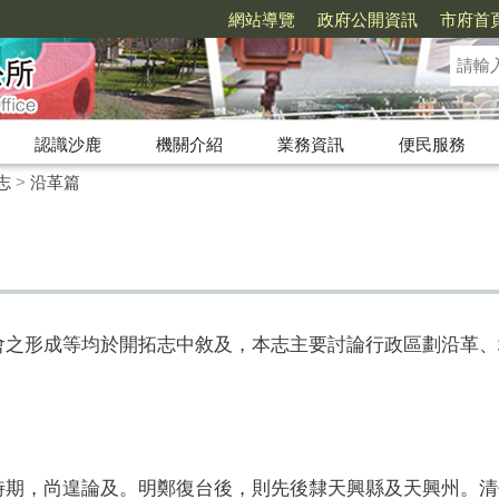
網站導覽
政府公開資訊
市府首
認識沙鹿
機關介紹
業務資訊
便民服務
志
>
沿革篇
形成等均於開拓志中敘及，本志主要討論行政區劃沿革、
，尚遑論及。明鄭復台後，則先後隸天興縣及天興州。清