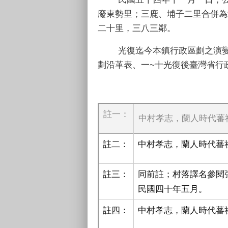
廢東勢里；三鹿、埔子二里合併為
二十里，三八三鄰。
光復迄今本鎮行政區劃之演變情
劃沿革表、一~十光復後臺灣省行
註一：
中村孝志，蘭人時代蕃
註二：
中村孝志，蘭人時代蕃
註三：
同前註；村落譯名參閱
民國四十年五月。
註四：
中村孝志，蘭人時代蕃