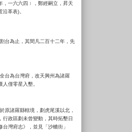
年，一六六四﹞，鄭經嗣立，昇天
置沿革表)。
割台為止，其間凡二百十二年，先
全台為台灣府，改天興州為諸羅
漢人僅零星入墾。
於原諸羅縣轄境，劃虎尾溪以北，
，行政區劃未曾變動，其時拓墾日
修台灣府志》，並見「沙轆街」