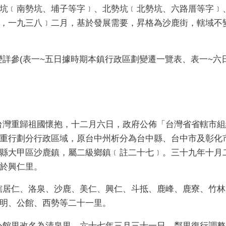
坑﹝南勢坑、埔子等字﹞、北勢坑﹝北勢坑、六路厝等字﹞
，一九三八﹞二月，基於發展需要，昇格為沙鹿街，轄域不
參(表一~五日據時期本鎮行政區劃變遷一覽表、表一~六
重歸祖國懷抱，十二月六日，政府公佈「台灣省省轄市組
重行劃分行政區域，原台中州析分為台中縣、台中市及彰化
縣大甲區沙鹿鎮，屬二級鄉鎮﹝註二十七﹞。三十九年十月
於興仁里。
仁、洛泉、沙鹿、美仁、興仁、斗抵、鹿峰、鹿寮、竹林
明、公館、西勢等二十一里。
里改名為清泉里。六十七年三月三十一日，鄰里復行調整