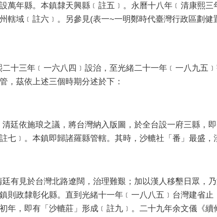
設萬年縣。本鎮隸天興縣﹝註五﹞。永曆十八年﹝清康熙三
州轄域﹝註六﹞。另參見(表一~一明鄭時代臺灣行政區劃健
十三年﹝一六八四﹞設治，至光緒二十一年﹝一八九五﹞
管，茲依上述三個時期分述於下：
廷依施琅之議，將台灣納入版圖，於全台設一府三縣，即
註七﹞。本鎮即歸諸羅縣管轄。其時，沙轆社「番」最盛，
有見於台灣北路遼闊，治理難艱；加以漢人移墾日眾，乃
鎮則政隸彰化縣。直到光緒十一年﹝一八八五﹞台灣建省止
初年，即有「沙轆莊」形成﹝註九﹞。二十九年余文儀《續