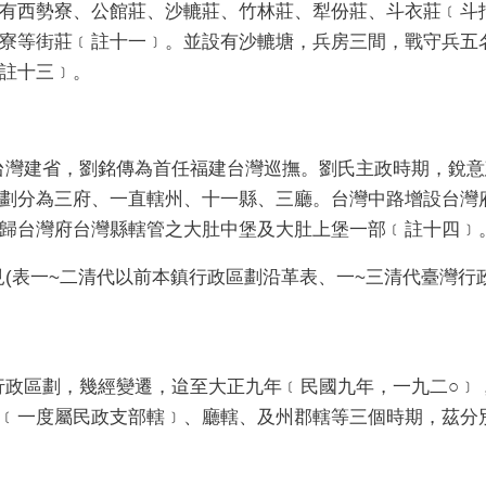
有西勢寮、公館莊、沙轆莊、竹林莊、犁份莊、斗衣莊﹝斗
寮等街莊﹝註十一﹞。並設有沙轆塘，兵房三間，戰守兵五
註十三﹞。
建省，劉銘傳為首任福建台灣巡撫。劉氏主政時期，銳意
劃分為三府、一直轄州、十一縣、三廳。台灣中路增設台灣
歸台灣府台灣縣轄管之大肚中堡及大肚上堡一部﹝註十四﹞
表一~二清代以前本鎮行政區劃沿革表、一~三清代臺灣行政
區劃，幾經變遷，迨至大正九年﹝民國九年，一九二○﹞
﹝一度屬民政支部轄﹞、廳轄、及州郡轄等三個時期，茲分