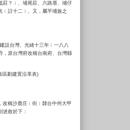
抵莊？﹞、埔尾莊、六路厝、埔仔
名﹝註十二﹞。又，屬平埔族之
建設台灣。光緒十三年﹝一八八
府，原台灣府改稱台南府、台灣縣
。
區劃建置沿革表)
，改稱沙鹿庄﹝街﹞隸台中州大甲
別述敘於下：