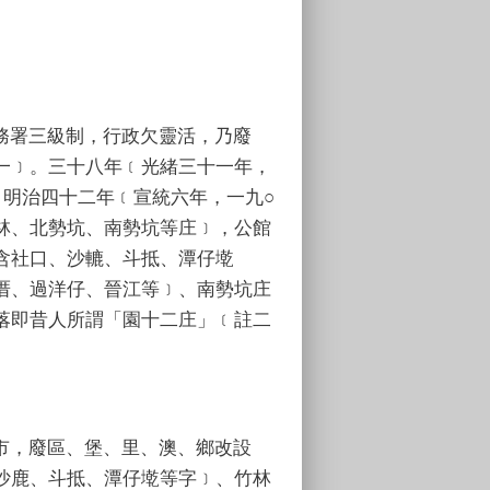
務署三級制，行政欠靈活，乃廢
一﹞。三十八年﹝光緒三十一年，
明治四十二年﹝宣統六年，一九○
林、北勢坑、南勢坑等庄﹞，公館
含社口、沙轆、斗抵、潭仔墘
厝、過洋仔、晉江等﹞、南勢坑庄
落即昔人所謂「園十二庄」﹝註二
市，廢區、堡、里、澳、鄉改設
沙鹿、斗抵、潭仔墘等字﹞、竹林