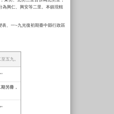
分為興仁、興安等二里。本鎮現轄
表、一~九光復初期臺中縣行政區
二至五九。
八。
二期另冊，
九。