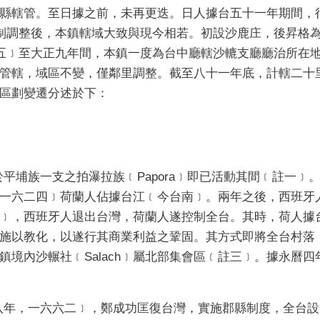
縣轄管。至日據之前，未再更迭。日人據台五十一年期間，
制調整後，本鎮轄域大致與現今相若。初設沙鹿庄，後昇格
五﹞至大正九年間，本鎮一度為台中廳轄沙轆支廳廳治所在
管轄，域區不變，僅鄰里調整。截至八十一年底，計轄二十
區劃變遷分述於下：
族一支之拍瀑拉族﹝Papora﹞即已活動其間﹝註一﹞
一六二四﹞荷蘭人佔據台江﹝今台南﹞。兩年之後，西班牙
﹞，西班牙人退出台灣，荷蘭人遂控制全台。其時，荷人據
施以教化，以遂行其商業利益之鞏固。其方式即將全台村落
境內沙輾社﹝Salach﹞屬北部集會區﹝註三﹞。據永曆四
，一六六二﹞，鄭成功匡復台灣，實施郡縣制度，全台設