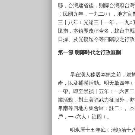
縣，台灣建省後，則歸台灣府台灣
﹝民國九年，一九二○﹞，地方官
三十八年﹝光緒三十一年，一九○
懷抱，本鎮即改稱今名，隸台中縣
日據、及光復迄今等四階段之行政
第一節 明鄭時代之行政區劃
早在漢人移居本鎮之前，屬於平埔
產，以及捕撈活動。明天啟四年﹝
一帶。即至崇禎十五年﹝一六四二
業活動，對土著除武力征服外，亦
卑南等四地方集會區﹝註二﹞。本鎮
戶，一○六人﹝註四﹞。
明永曆十五年底﹝清順治十八年