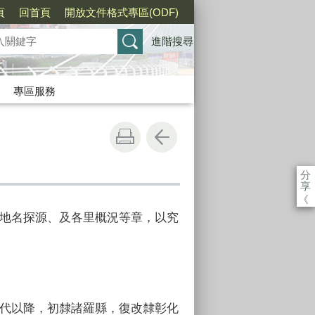
頁
回首頁
開放文件格式專區(ODF)
進階搜尋
專區服務
分
享
《
地名探源、及各里概況等章，以究
代以降，初隸諸羅縣，復改隸彰化