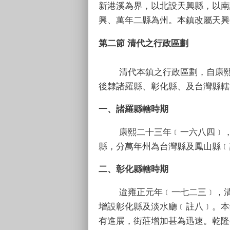
新港溪為界，以北設天興縣，以南
興、萬年二縣為州。本鎮改屬天興
第二節 清代之行政區劃
清代本鎮之行政區劃，自康熙二
後隸諸羅縣、彰化縣、及台灣縣轄
一、諸羅縣轄時期
康熙二十三年﹝一六八四﹞，清
縣，分萬年州為台灣縣及鳳山縣﹝
二、彰化縣轄時期
迨雍正元年﹝一七二三﹞，清廷
增設彰化縣及淡水廳﹝註八﹞。本
有進展，街莊增加甚為迅速。乾隆