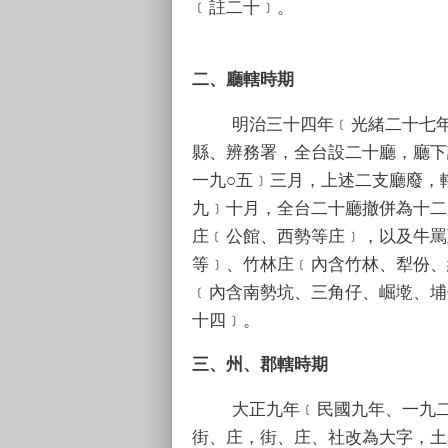
﹝註二十﹞。
二、廳轄時期
明治三十四年﹝光緒二十七年，
縣、辨務署，全台設二十廳，廳下
一九○五﹞三月，上述二支廳廢，
九﹞十月，全台二十廳撤併為十二
庄﹝公館、西勢等庄﹞，以及牛罵
等﹞、竹林庄﹝內含竹林、犁份、
﹝內含南勢坑、三角仔、崛墘、埔
十四﹞。
三、州、郡轄時期
大正九年﹝民國九年、一九二○
街、庄，街、庄、社改為大字，土