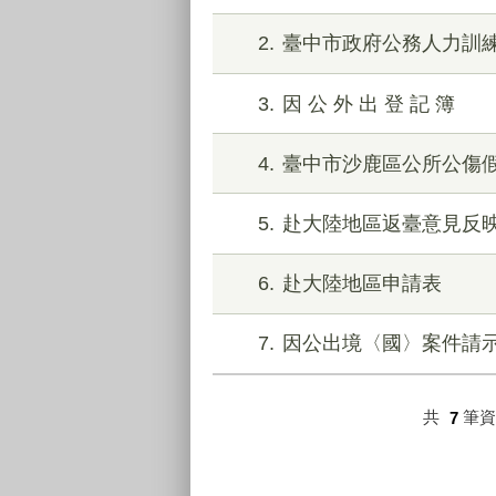
2
臺中市政府公務人力訓
3
因 公 外 出 登 記 簿
4
臺中市沙鹿區公所公傷
5
赴大陸地區返臺意見反
6
赴大陸地區申請表
7
因公出境〈國〉案件請
共
7
筆