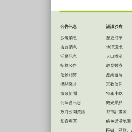
:::
公告訊息
認識沙鹿
沙鹿消息
歷史沿革
市政消息
地理環境
活動訊息
人口概況
招標公告
教育醫療
活動相簿
產業發展
機關徵才
宗教信仰
市政新聞
特產小吃
公聽會訊息
觀光景點
政府公開資訊
都市計畫圖
影音專區
綠色樂活地圖
區徽、區歌、