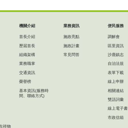
機關介紹
業務資訊
便民服務
首長介紹
施政亮點
調解會
歷屆首長
施政計畫
區里資訊
組織架構
常見問答
沙鹿鎮志
業務職掌
自治法規
交通資訊
表單下載
榮譽榜
線上申辦
基本資訊(服務時
相關連結
間、聯絡方式)
雙語詞彙
線上電子書
市政信箱
吉祥物