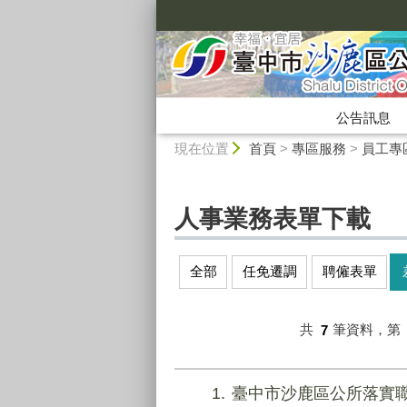
:::
公告訊息
:::
現在位置
首頁
>
專區服務
>
員工專
人事業務表單下載
全部
任免遷調
聘僱表單
共
7
筆資料，第
1
臺中市沙鹿區公所落實