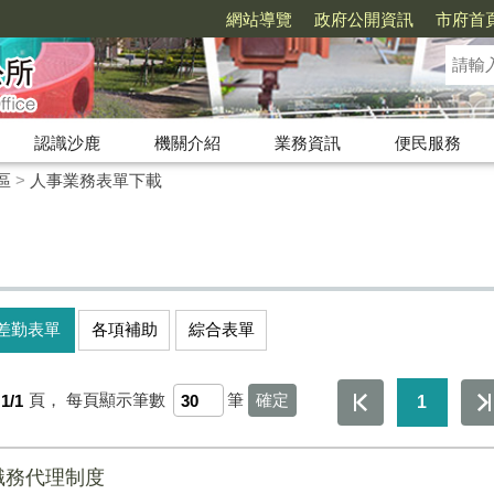
網站導覽
政府公開資訊
市府首
認識沙鹿
機關介紹
業務資訊
便民服務
區
>
人事業務表單下載
差勤表單
各項補助
綜合表單
1/1
頁，
每頁顯示筆數
筆
1
職務代理制度