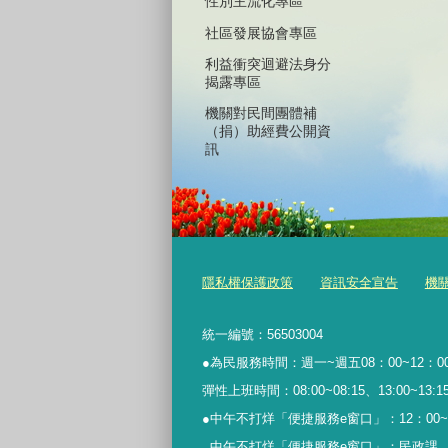
性別主流化專區
社區發展協會專區
利益衝突迴避法身分
揭露專區
機關對民間團體補
（捐）助經費公開資
訊
隱私權保護政策
資訊安全宣告
機
統一編號：56503004
●為民服務時間：週一~週五08：00~12：00
彈性上班時間：08:00~08:15、13:00~13:15、
●中午不打烊「便捷服務
e
窗口」：
12
：
00~
中午不打烊「便捷服務e窗口」：民政課