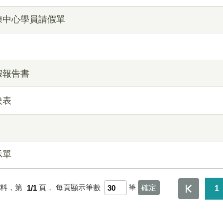
練中心學員請假單
假報告書
映表
示單
資料，第
1/1
頁，
每頁顯示筆數
筆
1