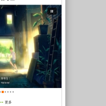
「國民年金保險15週年回顧影
慶祝沙鹿人口破十萬紀念影
2024-02-21
2024-01-03
阿狗逗陣去
美好鞋奏曲
神行臺中
獵魂
2024-08-22
更多