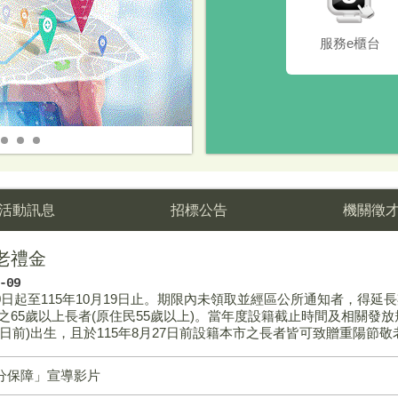
服務e櫃台
臺中市疫苗預約平台接種資訊
國民年金是你工作轉銜期的保障
飛躍藍線
面對數位性暴力請勇敢說不
中彰投苗公共運輸定期票Taichung 
社福政策成果
活動訊息
招標公告
機關徵
老禮金
-09
30日起至115年10月19日止。期限內未領取並經區公所通知者，得延長
之65歲以上長者(原住民55歲以上)。當年度設籍截止時間及相關發放規
月31日前)出生，且於115年8月27日前設籍本市之長者皆可致贈重陽節敬
分保障」宣導影片