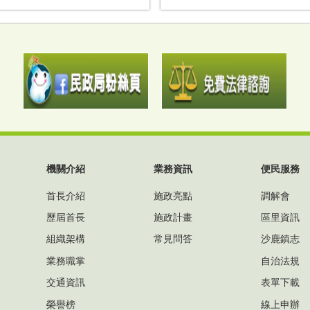
2025-07-07
2026電影巡迴放映活動－永...
機關介紹
業務資訊
便民服務
2026年1月23日金馬躍昇...
首長介紹
施政亮點
調解會
歷屆首長
施政計畫
區里資訊
組織架構
常見問答
沙鹿鎮志
業務職掌
自治法規
交通資訊
表單下載
榮譽榜
線上申辦