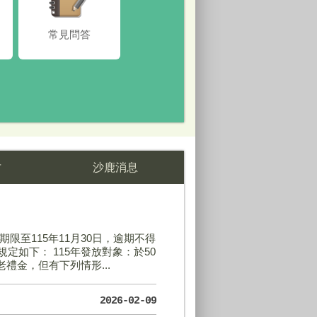
常見問答
金
go
不明連結勿點擊，詐騙集團不來襲。法務部調查局臺中市調查處關心您。檢舉專線：04-23023166。
才
沙鹿消息
期限至115年11月30日，逾期不得
定如下： 115年發放對象：於50
老禮金，但有下列情形...
2026-02-09