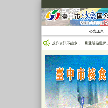
:::
公告訊息
:::
反詐資訊不能少，一旦受騙錢難保。 檢
黑心藥品及食品不可買，傷身又傷荷包