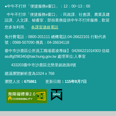
●中午不打烊「便捷服務
e
窗口」：
12
：
00~13
：
00
中午不打烊「便捷服務e窗口」：民政課、社會課、農業及建
設課、人文課、秘書室，
部份業務提供中午不打烊服務
，歡迎
您多加利用。
各課室連絡電話
免付費電話：0800-201111 總機電話:04-26622101 行動代表
號：0988-507090 傳真：04-26634118
臺中市沙鹿區公所員工職場霸凌專線】 0426622101#303 信箱
asdfg098340@taichung.gov.tw 處理單位:人事室
433203臺中市沙鹿區北勢里鎮政路8號
建議瀏覽解析度為1024 x 768
瀏覽人次
675861
更新日期
115年8月7日